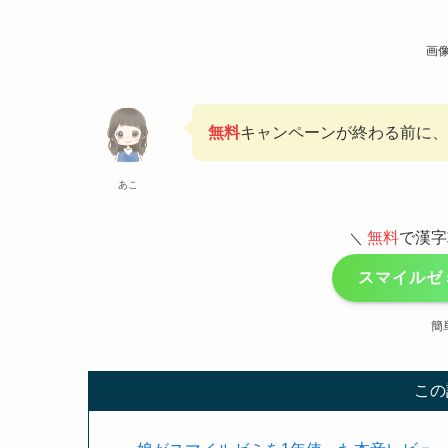
画
無料
キャンペーンが終わる前に、
あこ
無料
で漢字
＼
スマイルゼ
簡
この