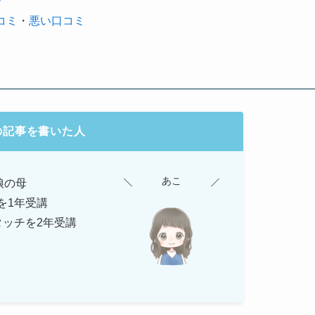
ー
コミ
・
悪い口コミ
の記事を書いた人
あこ
娘の母
を1年受講
タッチを2年受講