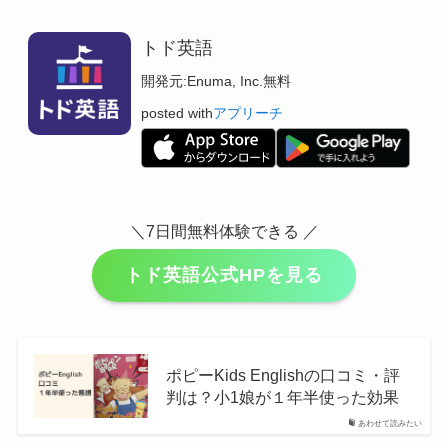
トド英語
開発元:
Enuma, Inc.
無料
posted with
アプリーチ
＼7日間無料体験できる ／
トド英語公式HPを見る
ポピーKids Englishの口コミ・評
判は？小1娘が１年半使った効果
あわせて読みたい