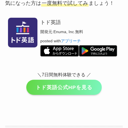
気になった方は
一度無料で試してみ
ましょう！
トド英語
開発元:
Enuma, Inc.
無料
posted with
アプリーチ
＼7日間無料体験できる ／
トド英語公式HPを見る